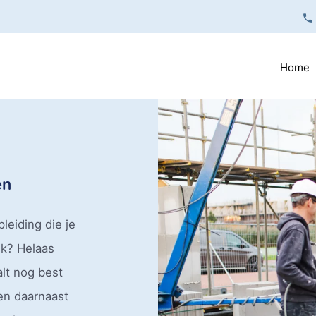
Home
en
leiding die je
jk? Helaas
alt nog best
en daarnaast