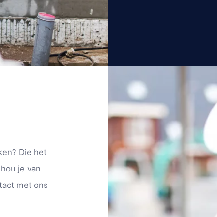
ken? Die het
 hou je van
tact met ons