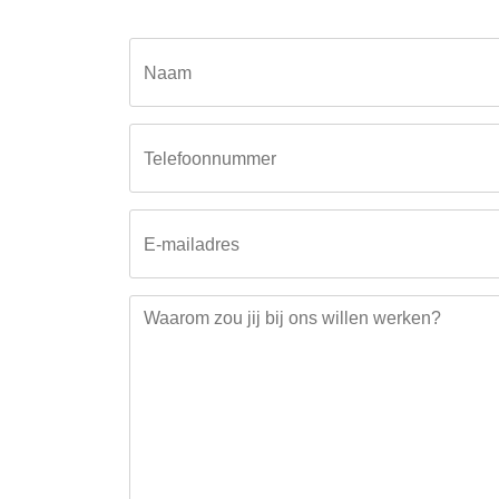
Call
Naam
me
back
by
fax
Telefoonnummer
E-mailadres
Waarom zou jij bij ons willen werken?