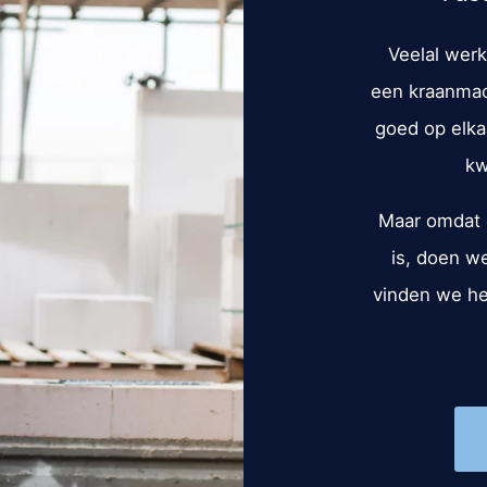
Veelal wer
een kraanmac
goed op elka
kw
Maar omdat d
is, doen w
vinden we het