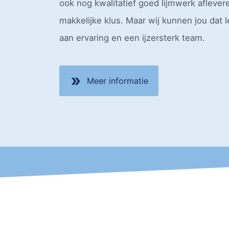
ook nog kwalitatief goed lijmwerk aflever
makkelijke klus. Maar wij kunnen jou dat 
aan ervaring en een ijzersterk team.
double_arrow
Meer informatie