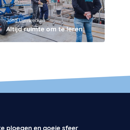
Jong Lijmwerken
Altijd ruimte om te leren
e ploegen en goeie sfeer